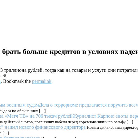
 брать больше кредитов в условиях паде
3 триллиона рублей, тогда как на товары и услуги они потратил
лей.
а
. Bookmark the
permalink
.
Дела о терроризме предлагается поручить вс
ь дела по обвинениям […]
Журналист Карпов: еноты пере
за действий енотов, погрызших кабели перед соревнованиями по гольфу […]
с” нашел нового финансового директора
Новым финансовым директоро
о […]