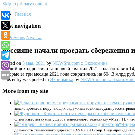
Skip to primary content
Главная
Post navigation
←
Previous
Next
→
Россияне начали проедать сбережения и
Posted on
5 мая, 2021
by
NEWSru.com :: Экономика
Общий доход россиян за первый квартал 2021 года составил 14,
которые за три месяца 2021 года сократились на 604,3 млрд руб
This entry was posted in
Экономика
by
NEWSru.com :: Экономик
More from my site
законопроектов, поручающих окружным военным судам рассматриват
Стала известна сумма ущерба, нанесенного телеканалу «Матч ТВ» из-
“Яндек
должность финансового директора X5 Retail Group. Вице-президент п