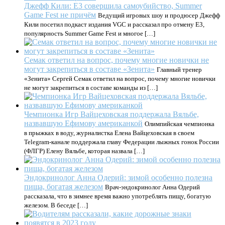
Джефф Кили: E3 совершила самоубийство, Summer
Game Fest не причём
Ведущий игровых шоу и продюсер Джефф
Кили посетил подкаст издания VGC и рассказал про отмену E3,
популярность Summer Game Fest и многое […]
Семак ответил на вопрос, почему многие новички не
могут закрепиться в составе «Зенита»
Главный тренер
«Зенита» Сергей Семак ответил на вопрос, почему многие новички
не могут закрепиться в составе команды из […]
Чемпионка Игр Вайцеховская поддержала Вяльбе,
назвавшую Ефимову американкой
Олимпийская чемпионка
в прыжках в воду, журналистка Елена Вайцеховская в своем
Telegram-канале поддержала главу Федерации лыжных гонок России
(ФЛГР) Елену Вяльбе, которая назвала […]
Эндокринолог Анна Одерий: зимой особенно полезна
пища, богатая железом
Врач-эндокринолог Анна Одерий
рассказала, что в зимнее время важно употреблять пищу, богатую
железом. В беседе […]