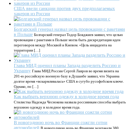
США ввели санкции против двух предполагаемых
хакеров из России
Болгарский генерал назвал цель провокации с ракетами
в Польше
Болгарский генерал Тодор Бояджиев заявил, что целью
провокации с ракетами в Польше могла быть дискредитация идеи
переговоров между Москвой и Киевом. «Цель инцидента на
территории […]
Глава МИД оценил планы Запада разделить Россию и
Украину
Глава МИД России Сергей Лавров во время визита на
201-ю российскую военную базу в Душанбе заявил, что Украина
долгое время «вскармливалась» США в сугубо русофобском ключе.
Однако, по […]
Как выбрать верхнюю одежду в холодное время года
Стилистка Надежда Чеснокова назвала россиянкам способы выбрать
верхнюю одежду в холодное время года.
В новогоднюю ночь во Франции сожгли сотни
автомобилей
В новогоднюю ночь во Франции задержали 380