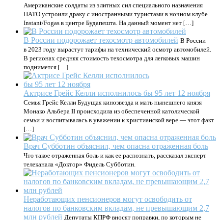
Американские солдаты из элитных сил специального назначения
НАТО устроили драку с иностранными туристами в ночном клубе
Instant/Fogas в центре Будапешта. На данный момент нет […]
В России подорожает техосмотр автомобилей
В России
в 2023 году вырастут тарифы на технический осмотр автомобилей.
В регионах средняя стоимость техосмотра для легковых машин
поднимется […]
Актрисе Грейс Келли исполнилось бы 95 лет 12 ноября
Семья Грейс Келли Будущая кинозвезда и мать нынешнего князя
Монако Альбера II происходила из обеспеченной католической
семьи и воспитывалась в уважении к христианской вере — этот факт
[…]
Врач Субботин объяснил, чем опасна отраженная боль
Что такое отраженная боль и как ее распознать, рассказал эксперт
телеканала «Доктор» Фидель Субботин.
Неработающих пенсионеров могут освободить от
налогов по банковским вкладам, не превышающим 2,7
млн рублей
Депутаты КПРФ вносят поправки, по которым не